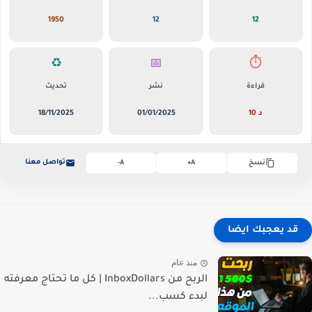
1950
12
12
♻️
📅
⏱️
قراءة
نشر
تحديث
10 د
01/01/2025
18/11/2025
تواصل معنا
نسخ
A+
A-
قد يعجبك ايضا
منذ عام
الربح من InboxDollars | كل ما تحتاج معرفته
لبدء كسب...