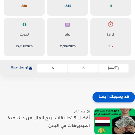
880
1245
11
♻️
📅
⏱️
قراءة
نشر
تحديث
5 د
31/10/2025
27/01/2026
تواصل معنا
نسخ
A+
A-
قد يعجبك ايضا
منذ عام
أفضل 5 تطبيقات لربح المال من مشاهدة
الفيديوهات في اليمن