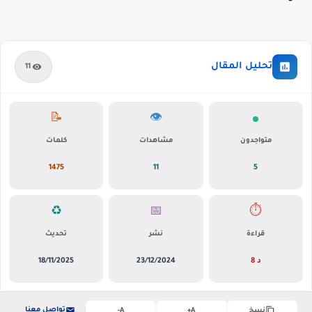
تحليل المقال
11
📝
👁️
متواجدون
مشاهدات
كلمات
1475
11
5
♻️
📅
⏱️
قراءة
نشر
تحديث
8 د
23/12/2024
18/11/2025
تواصل معنا
نسخ
A+
A-