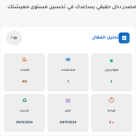
مصدر دخل حقيقي يساعدك في تحسين مستوى معيشتك.
تحليل المقال
7
📝
👁️
متواجدون
مشاهدات
كلمات
813
7
5
♻️
📅
⏱️
قراءة
نشر
تحديث
5 د
09/11/2024
09/11/2024