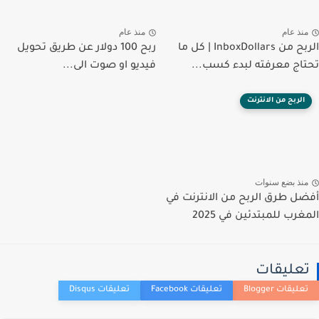
منذ عام
منذ عام
الربح من InboxDollars | كل ما
ربح 100 دولار عن طريق تحويل
تحتاج معرفته لبدء كسب...
فيديو او صوت الى...
الربح من الانترنت
منذ بضع سنوات
أفضل طرق الربح من الانترنت في
المغرب للمبتدئين في 2025
تعليقات