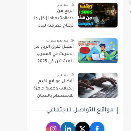
منذ عام
الربح من
InboxDollars | كل ما
تحتاج معرفته لبدء
كسب المال الآن
منذ بضع سنوات
أفضل طرق الربح من
الانترنت في المغرب
للمبتدئين في 2025
منذ عام
أفضل مواقع تقدم
إيميلات وهمية جاهزة
للاستخدام بالمجان
في 2026
مواقع التواصل الاجتماعي