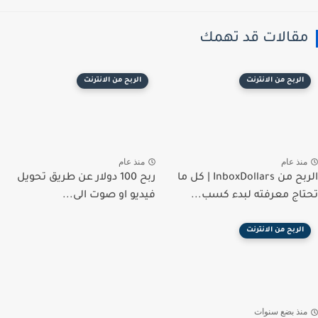
مقالات قد تهمك
الربح من الانترنت
الربح من الانترنت
منذ عام
منذ عام
الربح من InboxDollars | كل ما
ربح 100 دولار عن طريق تحويل
تحتاج معرفته لبدء كسب...
فيديو او صوت الى...
الربح من الانترنت
منذ بضع سنوات