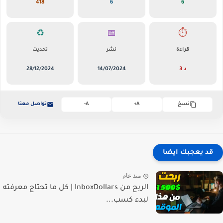
418
6
7
♻️
📅
⏱️
قراءة
نشر
تحديث
3 د
14/07/2024
28/12/2024
تواصل معنا
نسخ
A+
A-
قد يعجبك ايضا
منذ عام
الربح من InboxDollars | كل ما تحتاج معرفته
لبدء كسب...