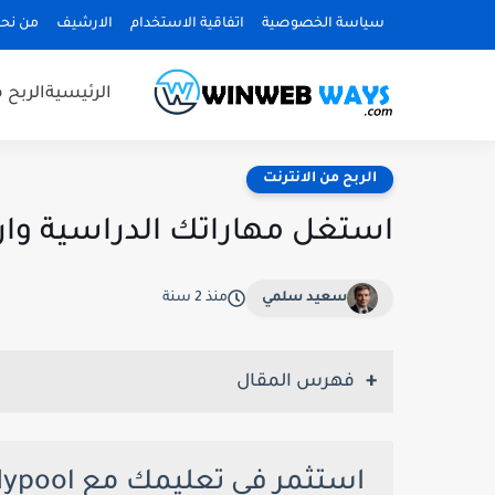
سياسة الخصوصية
اتفاقية الاستخدام
الارشيف
من نح
الرئيسية
الربح 
الربح من الانترنت
استغل مهاراتك الدراسية واربح دولا
سعيد سلمي
منذ 2 سنة
فهرس المقال
استثمر في تعليمك مع Studypool