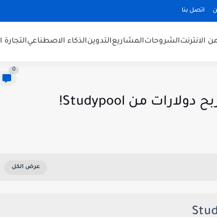
ن
اتصل بنا
من الانترنت
الشروحات
المشاريع
التدوين
الذكاء الاصطناعي
التجارة ا
0
رات من Studypool!