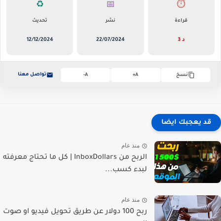
♻️
📅
⏱️
قراءة
نشر
تحديث
3 د
22/07/2024
12/12/2024
تواصل معنا
نسخ
A+
A-
قد يعجبك ايضا
منذ عام
الربح من InboxDollars | كل ما تحتاج معرفته
لبدء كسب...
منذ عام
ربح 100 دولار عن طريق تحويل فيديو او صوت