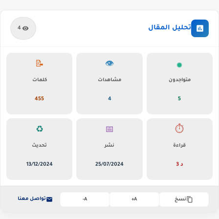
تحليل المقال
4
📝
👁️
متواجدون
مشاهدات
كلمات
455
4
5
♻️
📅
⏱️
قراءة
نشر
تحديث
3 د
25/07/2024
13/12/2024
تواصل معنا
نسخ
A+
A-