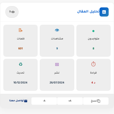
تحليل المقال
9
📝
👁️
متواجدون
مشاهدات
كلمات
601
9
8
♻️
📅
⏱️
قراءة
نشر
تحديث
4 د
26/07/2024
10/12/2024
تواصل معنا
نسخ
A+
A-