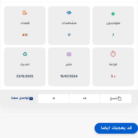
📝
👁️
متواجدون
مشاهدات
كلمات
431
17
7
♻️
📅
⏱️
قراءة
نشر
تحديث
3 د
15/07/2024
23/12/2025
تواصل معنا
نسخ
A+
A-
قد يعجبك ايضا