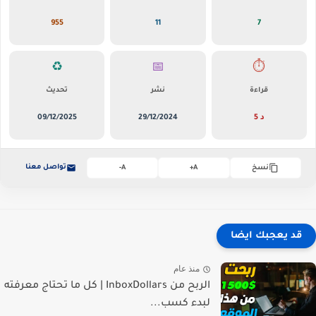
955
11
7
♻️
📅
⏱️
قراءة
نشر
تحديث
5 د
29/12/2024
09/12/2025
تواصل معنا
نسخ
A+
A-
قد يعجبك ايضا
منذ عام
الربح من InboxDollars | كل ما تحتاج معرفته
لبدء كسب...